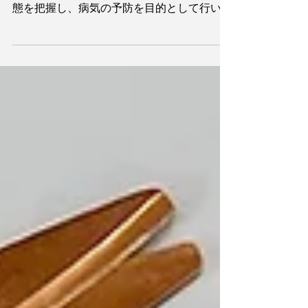
同じ「けんしん」でも意味は違います。 健
診 いわゆる健康診断です。 自分の身体の状
態を把握し、病気の予防を目的として行いま
す。検査内容は、身長・体重・視力・聴力・
血液検査・尿検査・胸部x線など基本項目が
中心です。 検診 特定の病気を発見するため
の検査です。...