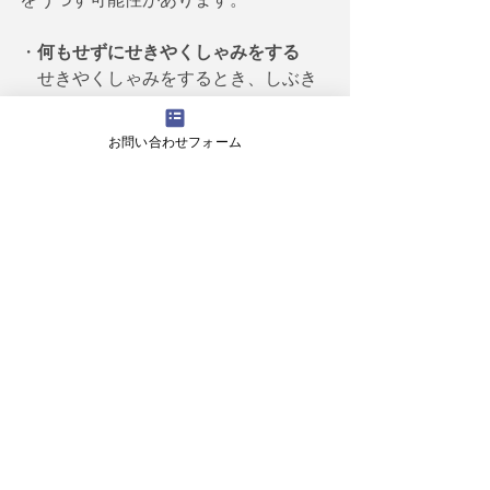
・
何もせずにせきやくしゃみをする
　せきやくしゃみをするとき、しぶき
が2mほど飛びます。
　しぶきには病原体が含まれている可
お問い合わせフォーム
能性があり、他の人に病気をうつす可
能性があります。
コメント
コメントを追加…