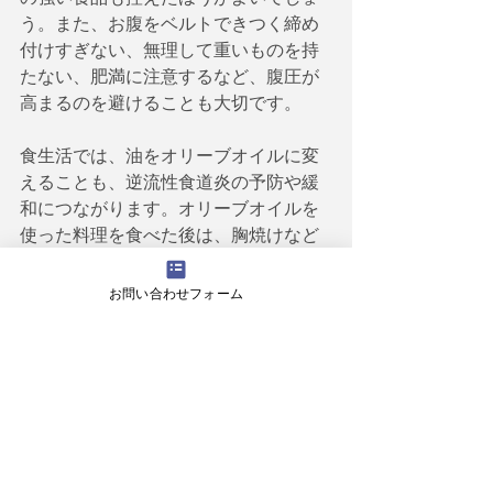
う。また、お腹をベルトできつく締め
付けすぎない、無理して重いものを持
たない、肥満に注意するなど、腹圧が
高まるのを避けることも大切です。
食生活では、油をオリーブオイルに変
えることも、逆流性食道炎の予防や緩
和につながります。オリーブオイルを
使った料理を食べた後は、胸焼けなど
の症状がほとんど出てきません。油脂
が下部食道括約筋に及ぼす影響を調べ
お問い合わせフォーム
た調査では、オリーブオイルは下部食
道括約筋をほとんどゆるめないという
結果が出ています。これは、オリーブ
オイルが消化に負担をかけないためと
考えられます。また、オリーブオイル
には便秘を改善する効果もあります。