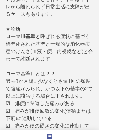
レから離れられず日常生活に支障が出
るケースもあります。
★診断
ローマⅢ基準
と呼ばれる症状に基づく
標準化された基準と一般的な消化器疾
患のけんさ(血液・便、内視鏡など)と合
わせて診断されます。
ローマ基準Ⅲとは？？
過去3か月間に少なくとも週1回の頻度
で腹痛がみられ、かつ以下の基準の2つ
以上に該当する場合に下されます。
☑　排便に関連した痛みがある
☑　痛みが排便回数の変化(便秘または
下痢)に連動している
☑　痛みが便の硬さの変化に連動して
いる